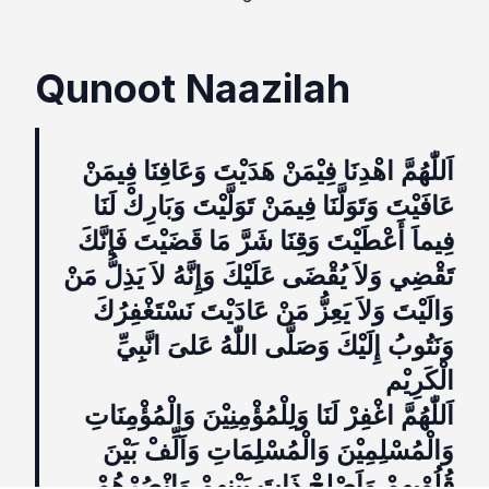
Qunoot Naazilah
اَللّٰهُمَّ اهْدِنَا فِيْمَنْ هَدَيْتَ وَعَافِنَا فِيمَنْ
عَافَيْتَ وَتَوَلَّنَا فِيمَنْ تَوَلَّيْتَ وَبَارِكْ لَنَا
فِيماَ أَعْطَيْتَ وَقِنَا شَرَّ مَا قَضَيْتَ فَإنَّكَ
تَقْضِي وَلاَ يُقْضَى عَلَيْكَ وَإِنَّهُ لاَ يَذِلُّ مَنْ
وَالَيْتَ وَلاَ يَعِزُّ مَنْ عَادَيْتَ نَسْتَغْفِرُكَ
وَنَتُوبُ إِلَيْكَ وَصَلَّى اللّٰهُ عَلىَ انَّبِيِّ
الْكَرِيْم
اَللّٰهُمَّ اغْفِرْ لَنَا وَلِلْمُؤْمِنِيْنَ وَالْمُؤْمِنَاتِ
وَالْمُسْلِمِيْنَ وَالْمُسْلِمَاتِ وَاَلِّفْ بَيْنَ
قُلُوْبِهِمْ وَاَصْلِحْ ذَاتَ بَيْنِهِمْ وَانْصُرْهُمْ