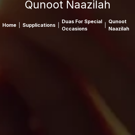
Qunoot Naazilah
Duas For Special
Qunoot
Home
|
Supplications
|
|
Occasions
Naazilah