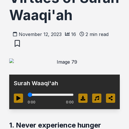
Waaqi'ah
November 12, 2023
16
2
min read
Surah Waaqi'ah
0:00
0:00
1. Never experience hunger