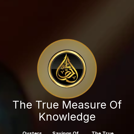
The True Measure Of
Knowledge
Oysters
Sayings Of
The True